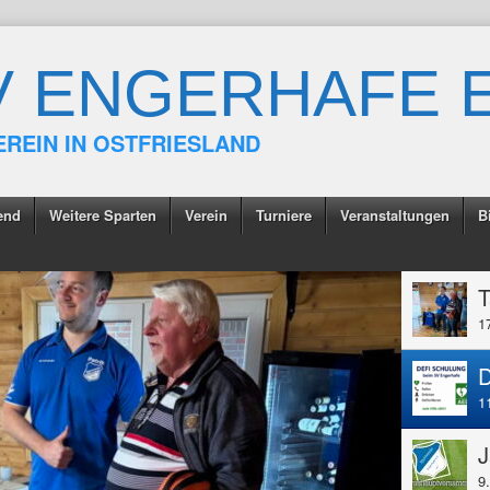
V ENGERHAFE E
EREIN IN OSTFRIESLAND
end
Weitere Sparten
Verein
Turniere
Veranstaltungen
B
T
1
1
9