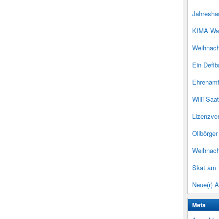
Jahresha
KIMA Wa
Weihnac
Ein Defib
Ehrenamt
Willi Saa
Lizenzve
Ollbörge
Weihnach
Skat am 
Neue(r) A
Meta