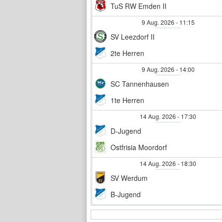
TuS RW Emden II
9 Aug. 2026
-
11:15
SV Leezdorf II
2te Herren
9 Aug. 2026
-
14:00
SC Tannenhausen
1te Herren
14 Aug. 2026
-
17:30
D-Jugend
Ostfrisia Moordorf
14 Aug. 2026
-
18:30
SV Werdum
B-Jugend