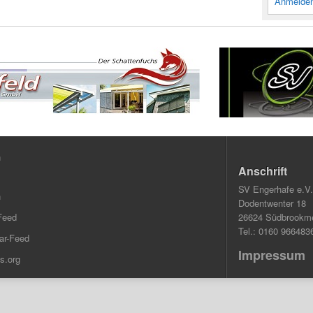
Anmelde
n
Anschrift
SV Engerhafe e.V.
n
Dodentwenter 18
Feed
26624 Südbrookme
Tel.: 0160 966483
r-Feed
Impressum
s.org