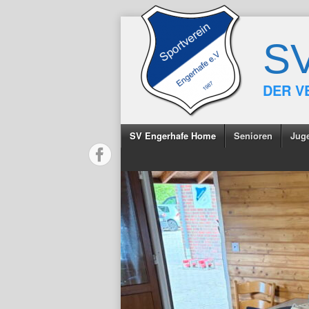
S
DER V
SV Engerhafe Home
Senioren
Jug