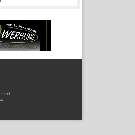
n
rland
64