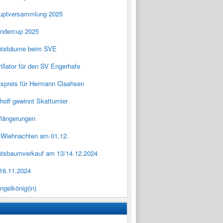
uptversammlung 2025
ndercup 2025
htsbäume beim SVE
rillator für den SV Engerhafe
spreis für Hermann Claahsen
thoff gewinnt Skatturnier
rlängerungen
r Wiehnachten am 01.12.
tsbaumverkauf am 13/14.12.2024
16.11.2024
ngelkönig(in)