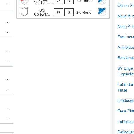
2
0
1te Herren
Nordstern
-
Online Sc
Upleward
SG
0
2
2te Herren
Upleward
Neue Ausg
II/Loquard II
-
Neue Aufw
-
Zwei neue
Anmeldes
-
Bandenwe
-
SV Engerh
Jugendfe
-
Fahrt der
-
Thüle
Landeswei
-
Freie Plä
-
Fußballc
Defibrilla