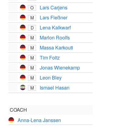
Lars Carjens
O
Lars Fleßner
M
Lena Kalkwarf
D
Marlon Roolfs
M
Massa Karkouti
M
Tim Foltz
M
Jonas Wienekamp
M
Leon Bley
M
Ismael Hasan
M
COACH
Anna-Lena Janssen