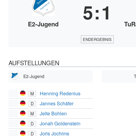
5
:
1
E2-Jugend
TuR
ENDERGEBNIS
AUFSTELLUNGEN
E2-Jugend
T
Henning Redenius
M
Jannes Schäfer
D
Jelte Bohlen
M
Jonah Goldenstein
D
Joris Jochims
D