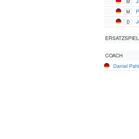
J
M
P
M
J
D
ERSATZSPIE
COACH
Daniel Pah