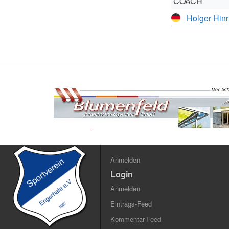
COACH
Holger Hinr
Anmelden
Login
Anmelden
Eintrags-Feed
Kommentar-Feed