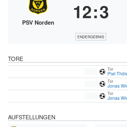
12
:
3
PSV Norden
ENDERGEBNIS
TORE
Tor
Piet Thöl
Tor
Jonas W
Tor
Jonas W
AUFSTELLUNGEN