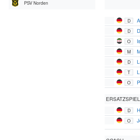
PSV Norden
A
D
D
D
I
O
M
M
L
D
L
T
P
O
ERSATZSPIE
H
D
J
O