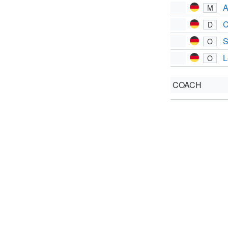
A
M
C
D
S
O
L
O
COACH