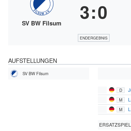
3
:
0
SV BW Filsum
ENDERGEBNIS
AUFSTELLUNGEN
SV BW Filsum
J
D
L
M
L
M
ERSATZSPIE