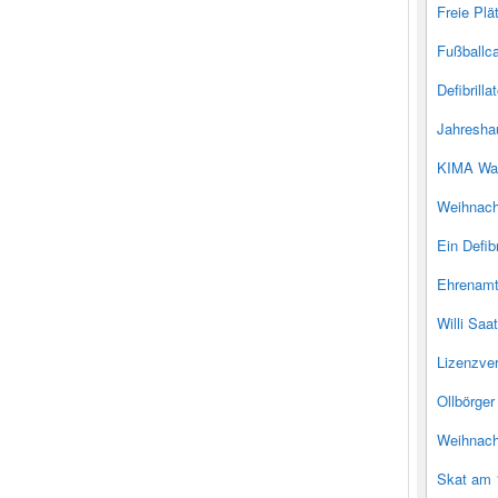
Freie Plä
Fußballc
Defibrilla
Jahresha
KIMA Wa
Weihnac
Ein Defib
Ehrenamt
Willi Saa
Lizenzve
Ollbörge
Weihnach
Skat am 