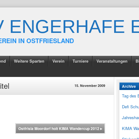
V ENGERHAFE E
EREIN IN OSTFRIESLAND
end
Weitere Sparten
Verein
Turniere
Veranstaltungen
B
itel
15. November 2009
Archive
Tag des 
Defi Schu
Jahresha
KIMA Wa
Ostfrisia Moordorf holt KIMA Wandercup 2012
▸