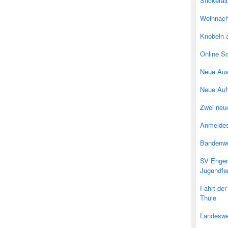
Stickera
Weihnach
Knobeln 
Online Sc
Neue Ausg
Neue Aufw
Zwei neue
Anmeldes
Bandenwe
SV Engerh
Jugendfe
Fahrt der
Thüle
Landeswei