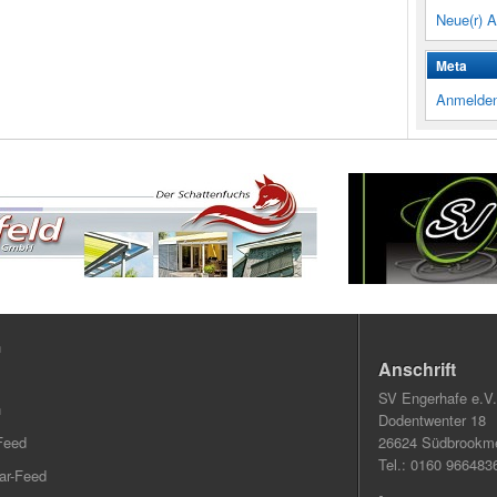
Neue(r) A
Meta
Anmelde
n
Anschrift
SV Engerhafe e.V.
n
Dodentwenter 18
Feed
26624 Südbrookme
Tel.: 0160 966483
r-Feed