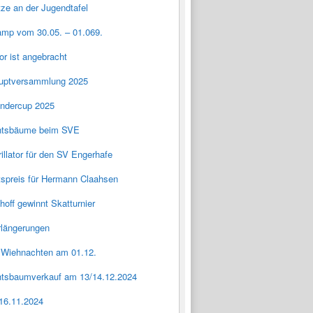
tze an der Jugendtafel
amp vom 30.05. – 01.069.
tor ist angebracht
uptversammlung 2025
ndercup 2025
htsbäume beim SVE
rillator für den SV Engerhafe
spreis für Hermann Claahsen
thoff gewinnt Skatturnier
rlängerungen
r Wiehnachten am 01.12.
tsbaumverkauf am 13/14.12.2024
16.11.2024