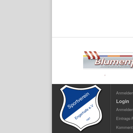
Anmelde
Login
Anmelde
Eintrags-
Kommenta