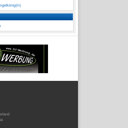
ngelkönig(in)
n
rland
64